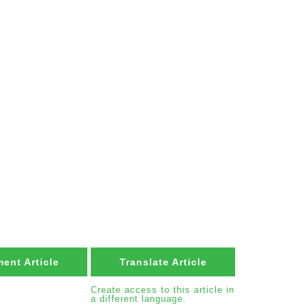
ent Article
Translate Article
Create access to this article in
a different language.