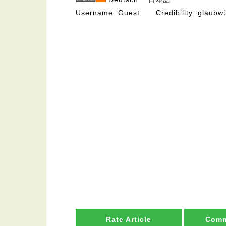
Username
Guest
Credibility
glaubwü
Rate Article
Comm