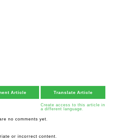
ent Article
Translate Article
Create access to this article in
a different language.
are no comments yet.
riate or incorrect content.