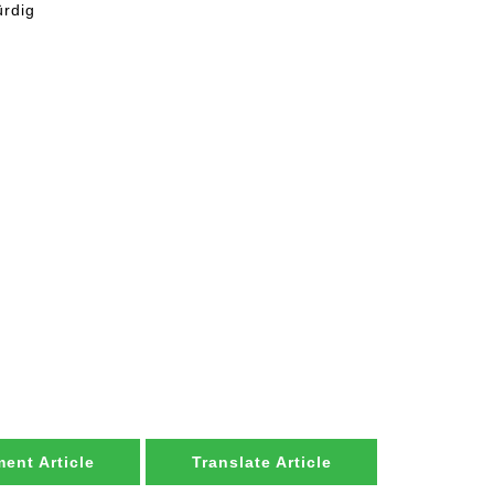
rdig
ent Article
Translate Article