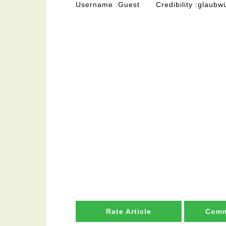
Username
Guest
Credibility
glaubwü
Rate Article
Comm