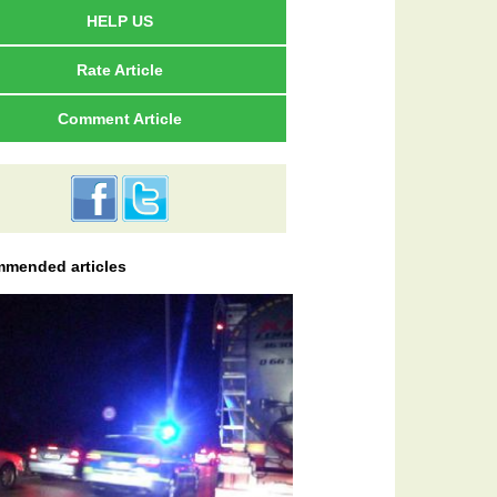
HELP US
Rate Article
Comment Article
mended articles