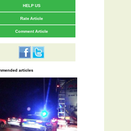
HELP US
Rate Article
Comment Article
mended articles