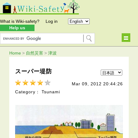
What is Wiki-safety?
Log in
Help us
Home
>
自然災害
>
津波
スーパー堤防
Mar 09, 2012 20:44:26
Category： Tsunami