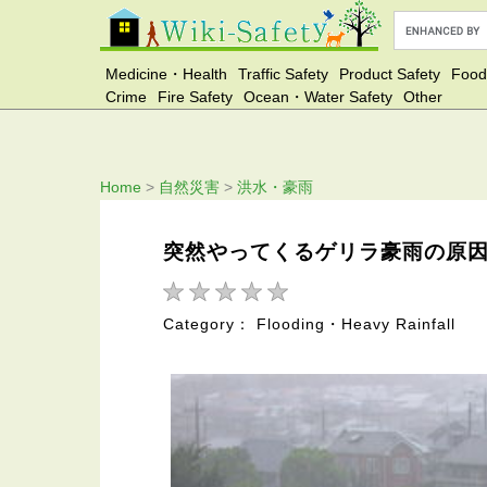
Medicine・Health
Traffic Safety
Product Safety
Food
Crime
Fire Safety
Ocean・Water Safety
Other
Home
>
自然災害
>
洪水・豪雨
突然やってくるゲリラ豪雨の原
Category： Flooding・Heavy Rainfall