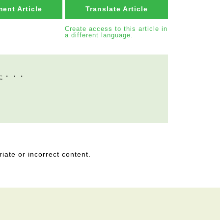
ent Article
Translate Article
Create access to this article in
a different language.
た・・・
。
riate or incorrect content.