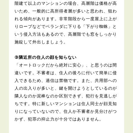
階建て以上のマンションの場合、高層階は価格が高
いため、一般的に高所得者層が多いと思われ、狙わ
れる傾向があります。非常階段から一度屋上に上が
りロープなどでベランダに下りる「下がり蜘蛛」と
いう侵入方法もあるので、高層階でも窓をしっかり
施錠して外出しましょう。
③隣近所の住人の顔を知らない
「オートロックだから絶対に安心」、と思うのは間
違いです。不審者は、住人の後ろに付いて簡単に侵
入できるため、過信は禁物です。また、共用部への
人の出入りが多いと、鍵を開けようとしているのが
隣人なのか泥棒なのか区別できず、犯行を見逃しが
ちです。特に新しいマンションは住人同士が顔見知
りになっていないので、住人か不審者か見分けがつ
かず、犯罪の抑止力が十分ではありません。