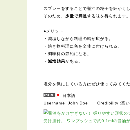
スプレーをすることで醤油の粒子を細かく
そのため、
少量で満足する
味を得られます
●メリット
・減塩しながら料理の幅が広がる。
・焼き物料理に色を全体に付けられる。
・調味料の節約になる。
・
減塩効果
がある。
塩分を気にしている方はぜひ使ってみてく
日本語
Username
John Doe
Credibility
高い