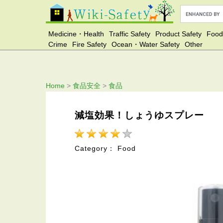
Medicine・Health
Traffic Safety
Product Safety
Food
Crime
Fire Safety
Ocean・Water Safety
Other
Home
>
食品安全
>
食品
減塩効果！しょうゆスプレー
Category： Food