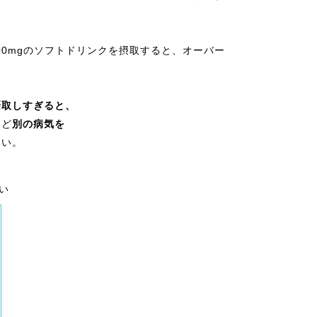
00mgのソフトドリンクを摂取すると、オーバー
摂取しすぎると、
など
別の病気を
さい。
い