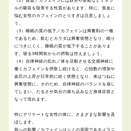
（2）貧血／カフェインには鉄分や亜鉛などミネラ
ルの吸収を阻害する性質があります。特に、貧血に
悩む女性のカフェインのとりすぎは注意しましょ
う。
（3）睡眠の質の低下／カフェインは興奮剤の一種
であるため、飲むとカラダは興奮状態となり、眠り
につきにくく、睡眠の質が低下することがありま
す。寝る3時間前からの摂取は控えましょう。
（4）自律神経の乱れ／体を活動させる交感神経に
働くカフェインを摂取し続けると、心拍数の増加や
血圧の上昇が日常的に続く状態となり、体はつねに
興奮状態に。そのため、自律神経のバランスを崩し
てしまい、だるさや気分の落ち込みなど身体症状と
なって現れます。
特にデリケートな女性の体に、さまざまな影響を及
ぼします。
肌への影響／カフェインはシミの原因であるメラニ