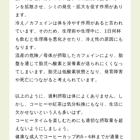
ンを拡散させ、シミの発生・拡大を促す作用があり
ます。
冷え／カフェインは体を冷やす作用があると言われ
ています。そのため、生理前や生理中に、1日何杯
も飲むと生理痛を悪化させたり、冷え性の原因にも
なります。
流産の危険／母体が摂取したカフェインにより、胎
盤を通じて胎児へ酸素と栄養素が送られにくくなっ
てしまいます。胎児は低酸素状態となり、発育障害
や死亡につながると考えられています。
以上のように、過剰摂取は体によくありません。し
かし、コーヒーや紅茶は気分転換にもなり、生活に
欠かせないという人も多いはず。
コーヒータイムを楽しむためにも適切な摂取量を超
えないようにしましょう。
健康な成人でコーヒーカップ約5～6杯までが適量と