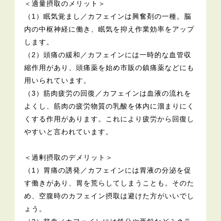
＜適量摂取のメリット＞
（1）眠気覚まし／カフェインは興奮剤の一種。脳
内の中枢神経に働き、眠気を抑え作業効率をアップ
します。
（2）頭痛の緩和／カフェインには一時的な血管収
縮作用があり、頭痛薬を始め市販の鎮痛薬などにも
用いられています。
（3）筋肉疲労の回復／カフェインは血液の流れを
よくし、筋肉の疲労物質の乳酸を体内に溜まりにく
くする作用があります。これにより疲労から回復し
やすいと言われています。
＜過剰摂取のデメリット＞
（1）胃痛の誘発／カフェインには胃液の分泌を促
す働きがあり、胃を荒らしてしまうことも。そのた
め、空腹時のカフェイン摂取は避けた方がいいでし
ょう。