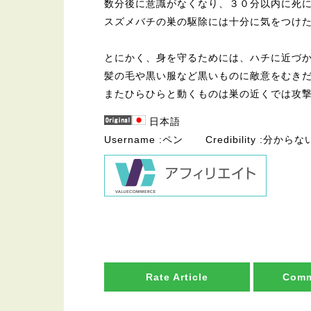
数分後に意識がなくなり、３０分以内に死
スズメバチの巣の駆除には十分に気をつけ
とにかく、身を守るためには、ハチに近づ
髪の毛や黒い服など黒いものに敵意をむき
またひらひらと動くものは巣の近くでは攻
日本語
Username
ペン
Credibility
分からな
Rate Article
Comm