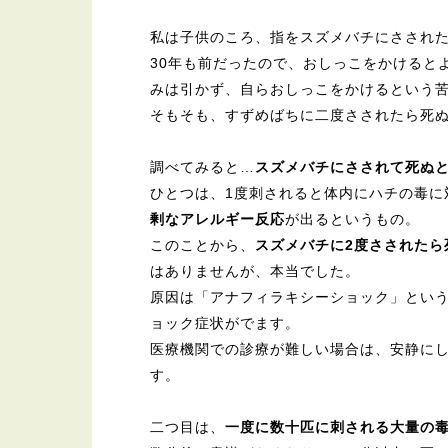
私は子供のころ、指をスズメバチにさされ
30年も前だったので、おしっこをかけると
みは引かず、自らおしっこをかけるという
そもそも、すずめばちに二度さされたら死
調べてみると…
スズメバチにさされて死ぬ
ひとつは、1度刺されると体内にハチの毒に
剰なアレルギー反応
が出るというもの。
このことから、
スズメバチに2度さされたら
はありませんが、本当でした。
原因は「アナフィラキシーショック」とい
ョック症状がでます。
医療機関での診療が難しい場合は、安静にし
す。
二つ目は、
一度に数十匹に刺される大量の