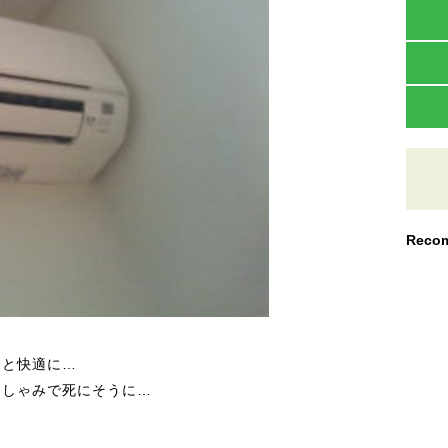
Recom
っと快適に…
くしゃみで死にそうに…