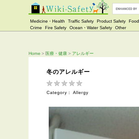
Medicine・Health
Traffic Safety
Product Safety
Food
Crime
Fire Safety
Ocean・Water Safety
Other
Home
>
医療・健康
>
アレルギー
冬のアレルギー
Category： Allergy