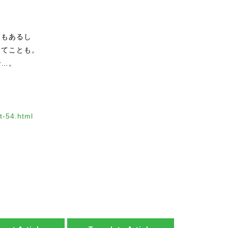
ともあるし
ってことも。
で…。
t-54.html