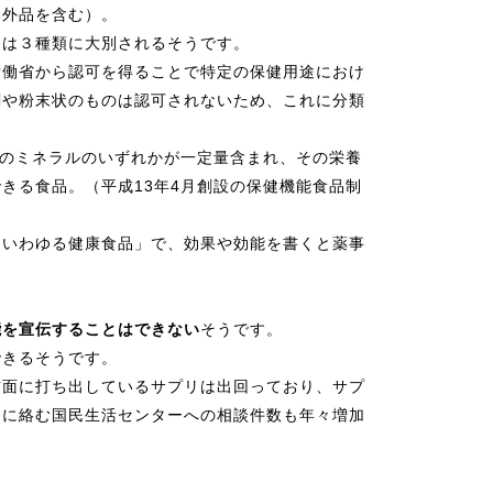
部外品を含む）。
品は３種類に大別されるそうです。
労働省から認可を得ることで特定の保健用途におけ
剤や粉末状のものは認可されないため、これに分類
類のミネラルのいずれかが一定量含まれ、その栄養
きる食品。（平成13年4月創設の保健機能食品制
「いわゆる健康食品」で、効果や効能を書くと薬事
能を宣伝することはできない
そうです。
できるそうです。
前面に打ち出しているサプリは出回っており、サプ
品に絡む国民生活センターへの相談件数も年々増加