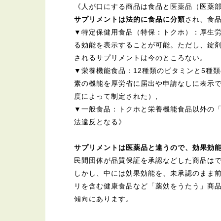
《人が口にする商品は食品と医薬品（医薬
サプリメントは法的に食品に分類
され、食
▼特定保健用食品（特保：トクホ）：厚生
る効能を表示することが可能。ただし、錠
されるサプリメントは今のところない。
▼栄養機能食品：12種類のビタミンと5種
素の機能を厚労省に届出や申請なしに表示で
度によって制定された）,
▼一般食品：トクホと栄養機能食品以外の
法違反となる》
サプリメントは医薬品と違うので、効果効
民間団体が品質保証を承認などした商品は
しかし、中には効果効能を、未承認のまま
リを含む健康食品など「薬効をうたう」商
傾向にあります。