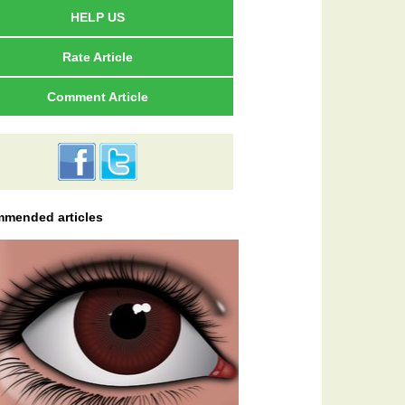
HELP US
Rate Article
Comment Article
mended articles