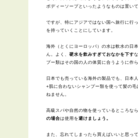
ボディーソープといったようなものは置い
ですが、特にアジアではない国へ旅行に行
を持っていくことにしています。
海外（とくにヨーロッパ）の水は軟水の日
ん。よく、
硬水を飲みすぎておなかを下す
プー類はその国の人の体質に合うように作
日本でも売っている海外の製品でも、日本
+肌に合わないシャンプー類を使って髪の毛
ねません。
高級スパや自然の物を使っているところな
の場合
は使用を
避けましょう。
また、忘れてしまったら買えばいいと思っ