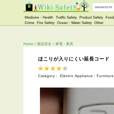
Medicine・Health
Traffic Safety
Product Safety
Food
Crime
Fire Safety
Ocean・Water Safety
Other
Home
>
製品安全
>
家電・家具
ほこりが入りにくい延長コード
Category： Electric Appliance・Furniture