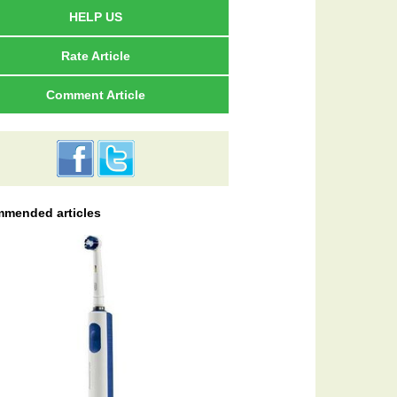
HELP US
Rate Article
Comment Article
mended articles