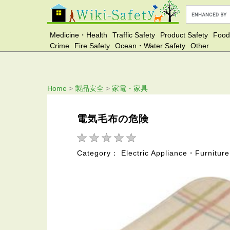
Medicine・Health
Traffic Safety
Product Safety
Food
Crime
Fire Safety
Ocean・Water Safety
Other
Home
>
製品安全
>
家電・家具
電気毛布の危険
Category： Electric Appliance・Furniture