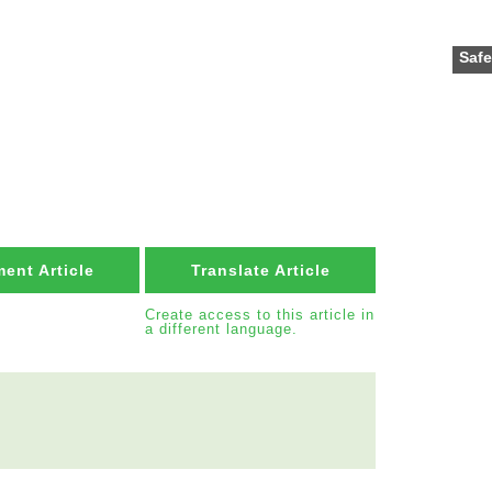
Safe
ent Article
Translate Article
Create access to this article in
a different language.