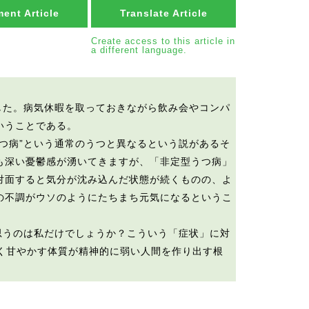
ent Article
Translate Article
Create access to this article in
a different language.
した。病気休暇を取っておきながら飲み会やコンパ
いうことである。
つ病”という通常のうつと異なるという説があるそ
も深い憂鬱感が湧いてきますが、「非定型うつ病」
対面すると気分が沈み込んだ状態が続くものの、よ
の不調がウソのようにたちまち元気になるというこ
思うのは私だけでしょうか？こういう「症状」に対
しく甘やかす体質が精神的に弱い人間を作り出す根