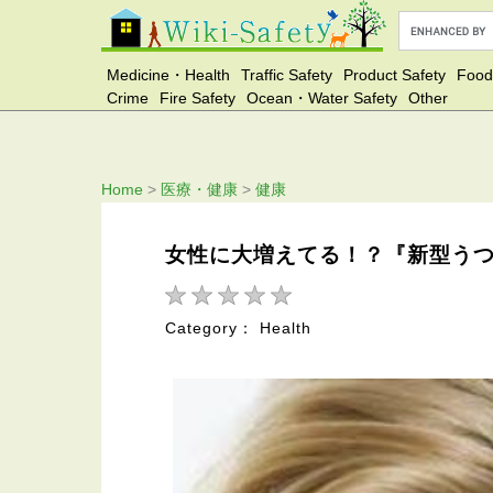
Medicine・Health
Traffic Safety
Product Safety
Food
Crime
Fire Safety
Ocean・Water Safety
Other
Home
>
医療・健康
>
健康
女性に大増えてる！？『新型う
Category： Health