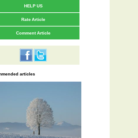
HELP US
Rate Article
Comment Article
mended articles