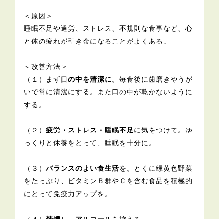
＜原因＞
睡眠不足や過労、ストレス、不規則な食事など、心
と体の疲れが引き金になることがよくある。
＜改善方法＞
（１）まず
口の中を清潔に
。毎食後に歯磨きやうが
いで常に清潔にする。また口の中が乾かないように
する。
（２）
疲労・ストレス・睡眠不足
に気をつけて。ゆ
っくりと休養をとって、睡眠を十分に。
（３）
バランスのよい食生活
を。とくに緑黄色野菜
をたっぷり、ビタミンＢ群やＣを含む食品を積極的
にとって免疫力アップを。