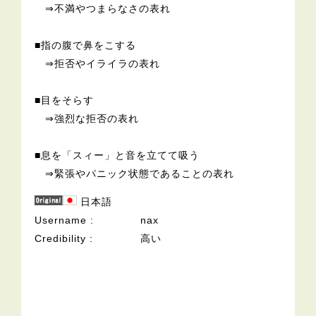
⇒不満やつまらなさの表れ
■指の腹で鼻をこする
⇒拒否やイライラの表れ
■目をそらす
⇒強烈な拒否の表れ
■息を「スィー」と音を立てて吸う
⇒緊張やパニック状態であることの表れ
日本語
Username
nax
Credibility
高い