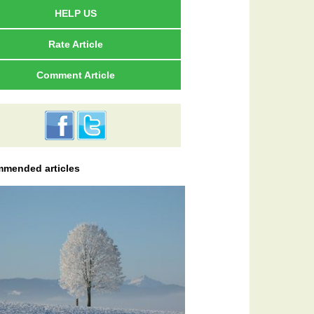
HELP US
Rate Article
Comment Article
mended articles