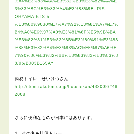
%A4%E3%83%AA%E3%82%B9%E3%82%AA%E
3%83%BC%E3%83%A4%E3%83%9E-IRIS-
OHYAMA-BTS-5-
%E3%80%9030%E7%A7%92%E3%81%A7%E7%
B4%A0%E6%97%A9%E3%81%8F%E5%9B%BA
%E3%82%81%E3%82%8B%E3%80%91%E3%83
%88%E3%82%A4%E3%83%AC%E5%87%A6%E
7%90%86%E3%82%BB%E3%83%83%E3%83%8
8/dp/B003B165AY
簡易トイレ せいけつさん
http://item.rakuten.co.jp/bousaikan/482008/#48
2008
さらに便利なものが日本にはあります。
4、その名も排便トレー