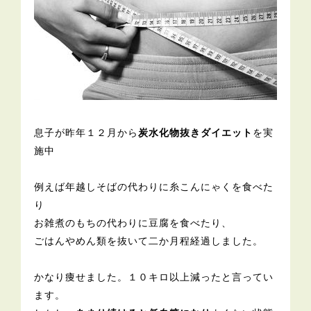
息子が昨年１２月から
炭水化物抜きダイエット
を実
施中
例えば年越しそばの代わりに糸こんにゃくを食べた
り
お雑煮のもちの代わりに豆腐を食べたり、
ごはんやめん類を抜いて二か月程経過しました。
かなり痩せました。１０キロ以上減ったと言ってい
ます。