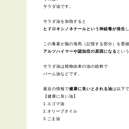
サラダ油です。
サラダ油を加熱すると
ヒドロキシノネナールという神経毒が発生
この毒素が脳の海馬（記憶する部分）を委
アルツハイマーや認知症の原因になる
とい
サラダ油は植物由来の油の総称で
パーム油などです。
最近の情報で
健康に良いとされる油
は以下
【健康に良い油】
1.エゴマ油
2.オリーブオイル
3.ごま油