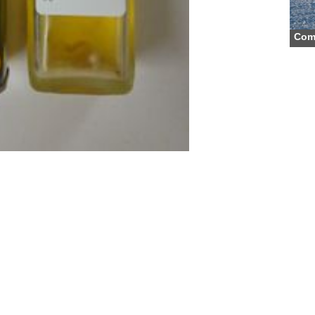
Comm
う