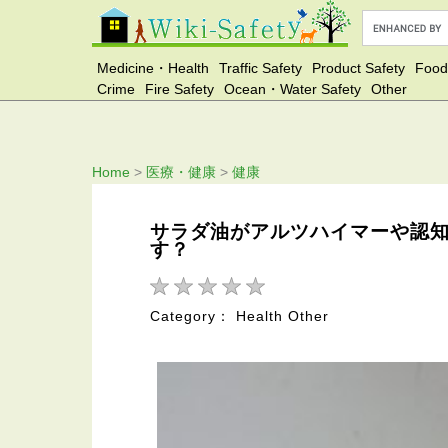
Medicine・Health
Traffic Safety
Product Safety
Food
Crime
Fire Safety
Ocean・Water Safety
Other
Home
>
医療・健康
>
健康
サラダ油がアルツハイマーや認
す？
Category： Health Other