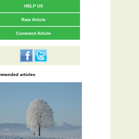
HELP US
Rate Article
Comment Article
mended articles