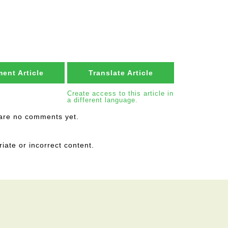
ent Article
Translate Article
Create access to this article in
a different language.
are no comments yet.
riate or incorrect content.