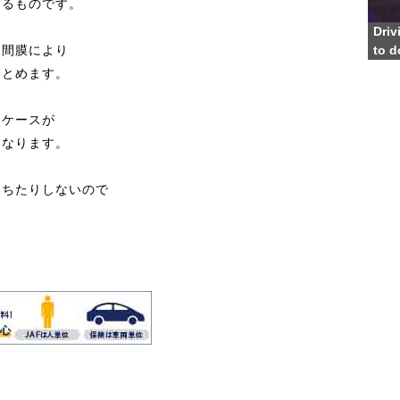
よるものです。
Driv
中間膜により
to d
とめます。
るケースが
なります。
落ちたりしないので