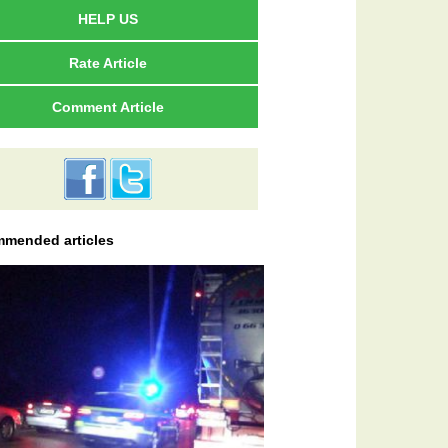
HELP US
Rate Article
Comment Article
mended articles