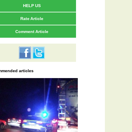
HELP US
Rate Article
Comment Article
mended articles