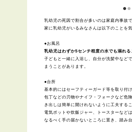
乳幼児の死因で割合が多いのは家庭内事故
家に乳幼児がいるみなさんは以下のことを
●お風呂
乳幼児はわずか5センチ程度の水でも溺れる
子どもと一緒に入浴し、自分が洗髪中など
まうことがあります。
●台所
基本的にはセーフティーガード等を取り付
包丁などの刃物やナイフ・フォークなど危
き出しは簡単に開けれないように工夫する
電気ポットや炊飯ジャー、トースターなど
なるべく手の届かないところに置き、踏み