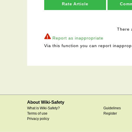
Rate Article
Comm
There 
Report as inappropriate
Via this function you can report inapprop
About Wiki-Safety
What is Wiki-Safety?
Guidelines
Terms of use
Register
Privacy policy