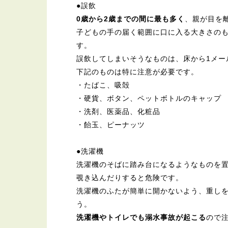
●誤飲
0歳から2歳までの間に最も多く
、親が目を
子どもの手の届く範囲に口に入る大きさの
す。
誤飲してしまいそうなものは、床から1メー
下記のものは特に注意が必要です。
・たばこ、吸殻
・硬貨、ボタン、ペットボトルのキャップ
・洗剤、医薬品、化粧品
・飴玉、ピーナッツ
●洗濯機
洗濯機のそばに踏み台になるようなものを
覗き込んだりすると危険です。
洗濯機のふたが簡単に開かないよう、重し
う。
洗濯機やトイレでも溺水事故が起こる
ので