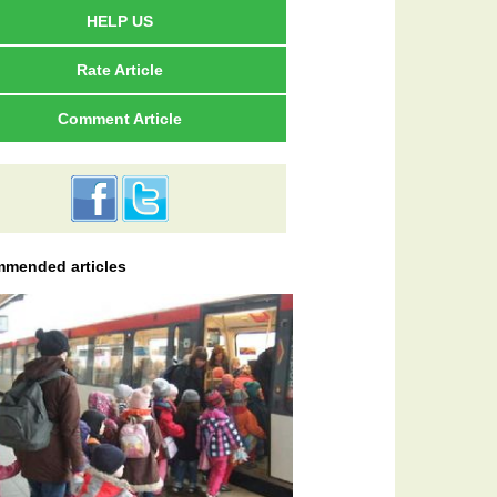
HELP US
Rate Article
Comment Article
mended articles