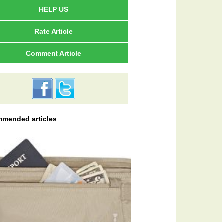
HELP US
Rate Article
Comment Article
mended articles