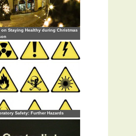
 on Staying Healthy during Christmas
son
ratory Safety: Further Hazards