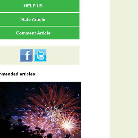
HELP US
Rate Article
Comment Article
mended articles