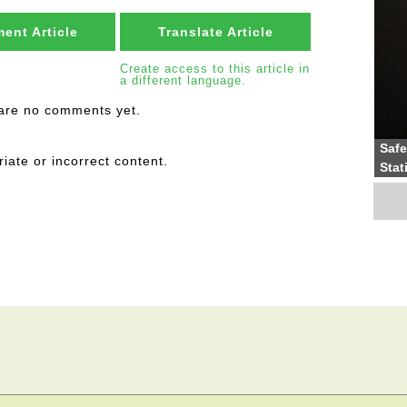
ent Article
Translate Article
Create access to this article in
a different language.
are no comments yet.
Safe
riate or incorrect content.
Stat