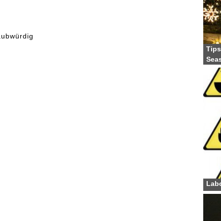
aubwürdig
Tips
Sea
Labo