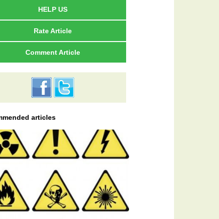
HELP US
Rate Article
Comment Article
mended articles