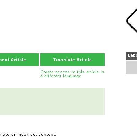
Labo
ent Article
Translate Article
Create access to this article in
a different language.
riate or incorrect content.