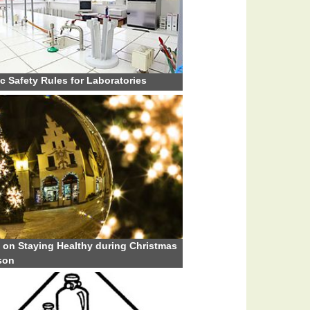
c Safety Rules for Laboratories
 on Staying Healthy during Christmas
son