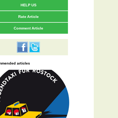
HELP US
Rate Article
Comment Article
mended articles