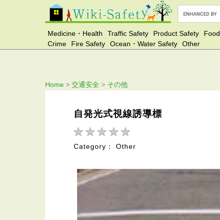
Medicine・Health
Traffic Safety
Product Safety
Food
Crime
Fire Safety
Ocean・Water Safety
Other
Home
>
交通安全
>
その他
自発光式視線誘導標
Category： Other