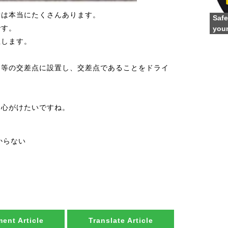
所は本当にたくさんあります。
Safe
です。
youn
生します。
同等の交差点に設置し、交差点であることをドライ
。
に心がけたいですね。
からない
ent Article
Translate Article