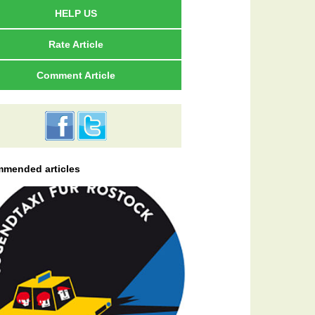
HELP US
Rate Article
Comment Article
mended articles