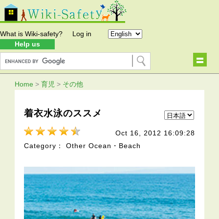
What is Wiki-safety?
Log in
Help us
Home
>
育児
>
その他
着衣水泳のススメ
Oct 16, 2012 16:09:28
Category： Other Ocean・Beach