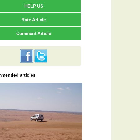
HELP US
Rate Article
Comment Article
mended articles