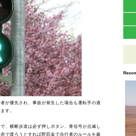
Recom
行者が優先され、事故が発生した場合も運転手の過
います。
うで、横断歩道は必ず押しボタン、青信号が点滅し
が赤で渡ろうとすれば即罰金で歩行者のルールを厳