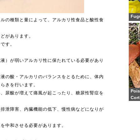
Fugu
ラルの種類と量によって、アルカリ性食品と酸性食
などがあります。
品です。
胞液）が弱いアルカリ性に保たれている必要があり
体液の酸・アルカリのバランスをとるために、体内
たらきを行います。
Poi
い、尿酸が増えて痛風が起こったり、糖尿性腎症を
Cort
、排泄障害、内臓機能の低下、慢性病などになりが
性を中和させる必要があります。