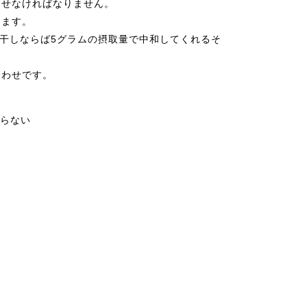
させなければなりません。
ります。
梅干しならば5グラムの摂取量で中和してくれるそ
合わせです。
らない