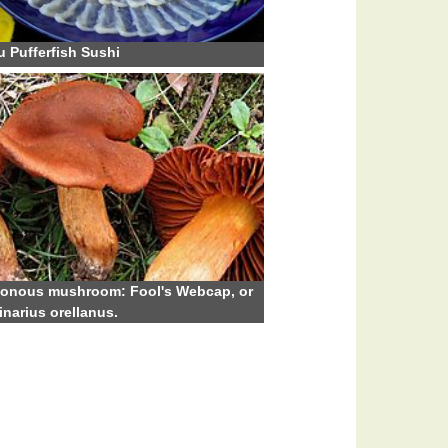
 Pufferfish Sushi
sonous mushroom: Fool's Webcap, or
inarius orellanus.