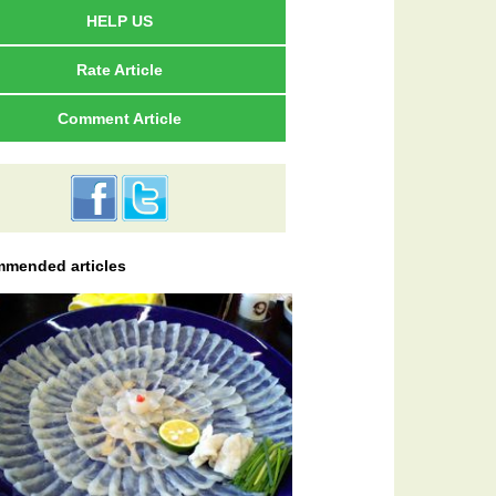
HELP US
Rate Article
Comment Article
mended articles