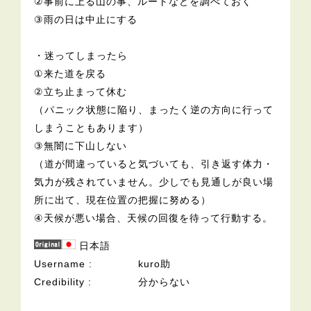
②事前に上る山の事、ルートなどを調べておく
③雨の日は中止にする
・迷ってしまったら
①来た道を戻る
②立ち止まって休む
（パニック状態に陥り、まったく逆の方向に行って
しまうこともあります）
③無闇に下山しない
（道が間違っていると気づいても、引き返す体力・
気力が残されていません。少しでも見通しが良い場
所に出て、現在位置の把握に努める）
④天候が悪い場合、天候の回復を待って行動する。
日本語
Username
kuro助
Credibility
分からない